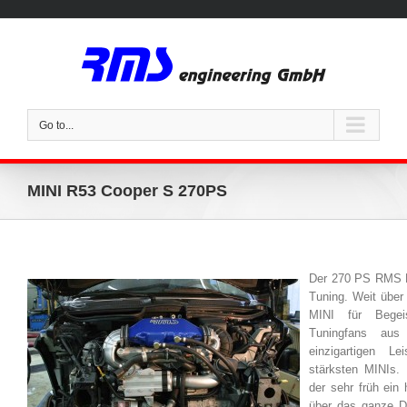
Go to...
MINI R53 Cooper S 270PS
Der 270 PS RMS M
Tuning. Weit über 
MINI für Begeis
Tuningfans aus
einzigartigen Le
stärksten MINIs. 
der sehr früh ein
über das ganze D