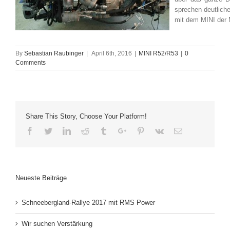
sprechen deutliche
mit dem MINI der 
By
Sebastian Raubinger
|
April 6th, 2016
|
MINI R52/R53
|
0
Comments
Share This Story, Choose Your Platform!
Facebook
Twitter
Linkedin
Reddit
Tumblr
Google+
Pinterest
Vk
Email
Neueste Beiträge
Schneebergland-Rallye 2017 mit RMS Power
Wir suchen Verstärkung